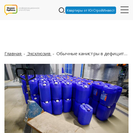
Квартиры от ЮгСтройИнвест
Главная
Эксклюзив
Обычные канистры в дефиците и по ужасным ценам: новый черный рынок Краснодарского края