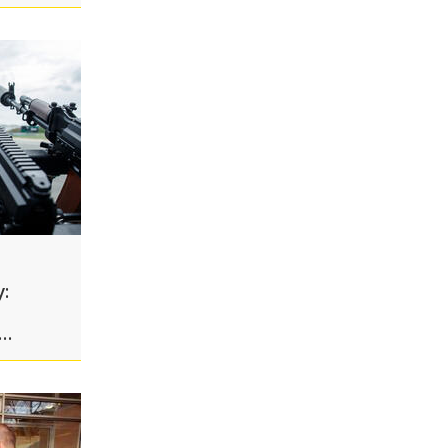
ыпуск
: