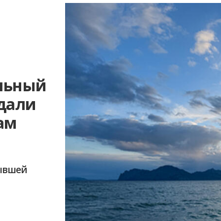
льный
одали
ам
бывшей