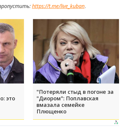
 пропустить:
https://t.me/live_kuban
.
"Потеряли стыд в погоне за
о: это
"Диором": Поплавская
вмазала семейке
Плющенко