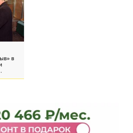
ыв» в
и
 7