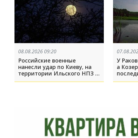
08.08.2026 09:20
07.08.20
Российские военные
У Раков
нанесли удар по Киеву, на
а Козе
территории Ильского НПЗ в
послед
Краснодарском крае из-за
падения обломков БПЛА
пострадали пять человек:
что произошло, пока вы
спали