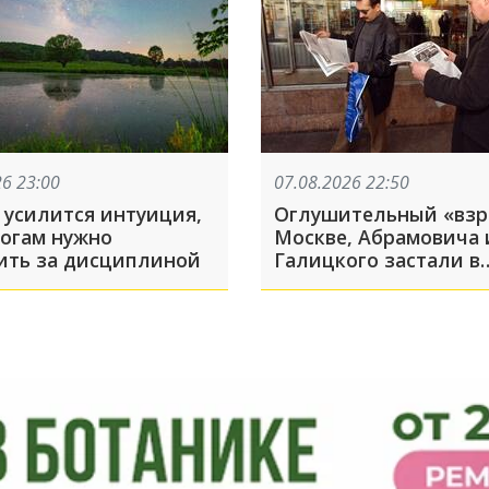
26 23:00
07.08.2026 22:50
 усилится интуиция,
Оглушительный «взр
рогам нужно
Москве, Абрамовича 
ить за дисциплиной
Галицкого застали в
знаменитом парке
Краснодара: ТОП-5 за
августа