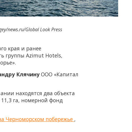
gey/news.ru/Global Look Press
го края и ранее
 группы Azimut Hotels,
орье».
андру Клячину
ООО «Капитал
пании находятся два объекта
 11,3 га, номерной фонд
 на Черноморском побережье
,