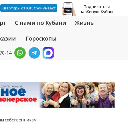
Подписаться
Квартиры от ЮгСтройИнвест
на Живую Кубань
рт
С нами по Кубани
Жизнь
хазии
Гороскопы
-70-14
ым собственникам