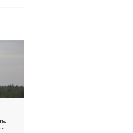
ть.
а