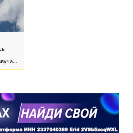
сь
звучали