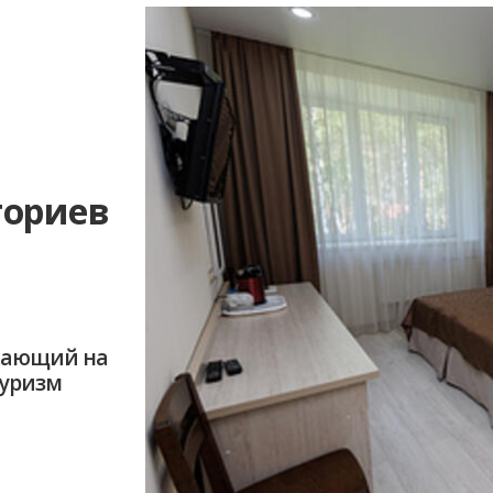
ториев
ыхающий на
туризм