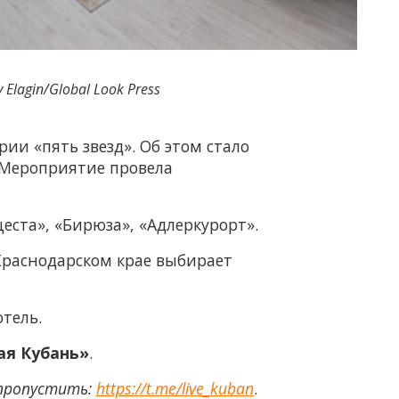
 Elagin/Global Look Press
рии «пять звезд». Об этом стало
. Мероприятие провела
еста», «Бирюза», «Адлеркурорт».
Краснодарском крае выбирает
отель.
ая Кубань»
.
 пропустить:
https://t.me/live_kuban
.