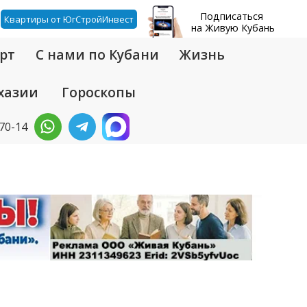
Подписаться
Квартиры от ЮгСтройИнвест
на Живую Кубань
рт
С нами по Кубани
Жизнь
хазии
Гороскопы
-70-14