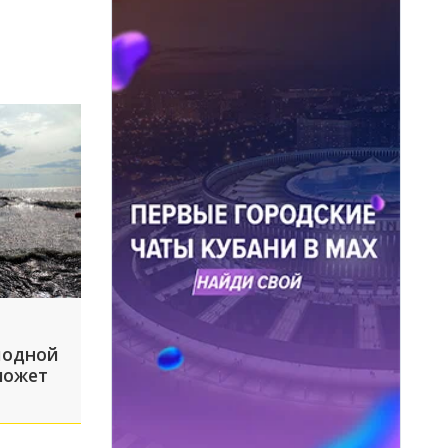
лодной
может