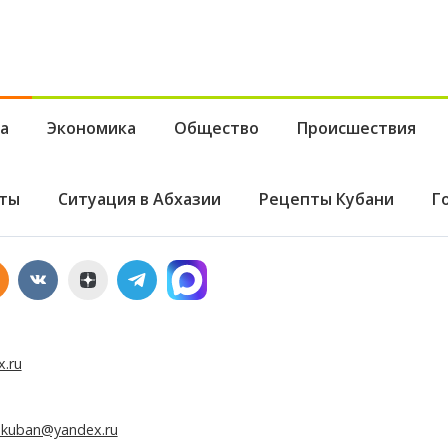
а
Экономика
Общество
Происшествия
ты
Ситуация в Абхазии
Рецепты Кубани
Г
x.ru
e.kuban@yandex.ru