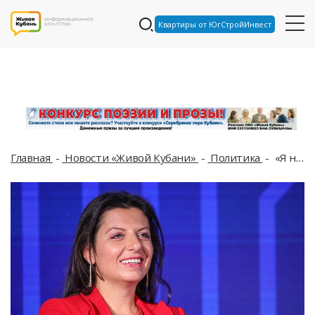
Квартиры от ЮгСтройИнвест
Главная
Новости «Живой Кубани»
Политика
«Я не говорила, что его жена – мужик»: Симоньян не понимает, чем насолила Макрону