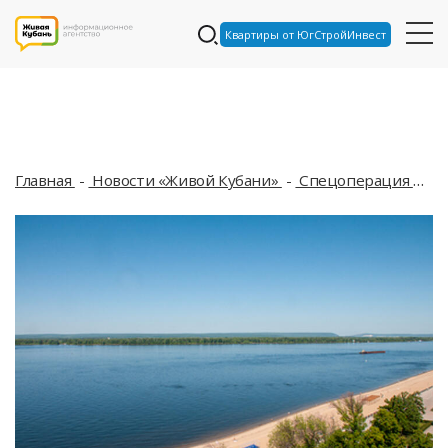
Квартиры от ЮгСтройИнвест
Главная
Новости «Живой Кубани»
Спецоперация
Ра