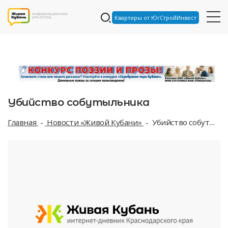
Квартиры от ЮгСтройИнвест
Убийство собутыльника
Главная
Новости «Живой Кубани»
Убийство собутыльника