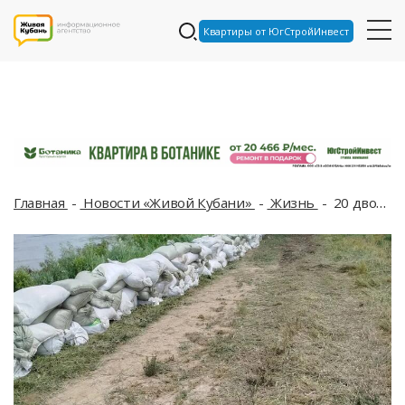
Квартиры от ЮгСтройИнвест
Главная
Новости «Живой Кубани»
Жизнь
20 дворов затопило в Краснодаре из-за сильных ливней