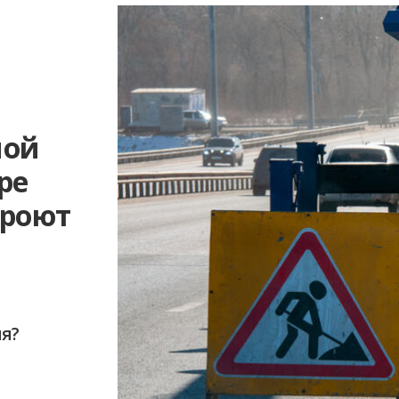
ной
ре
кроют
ия?