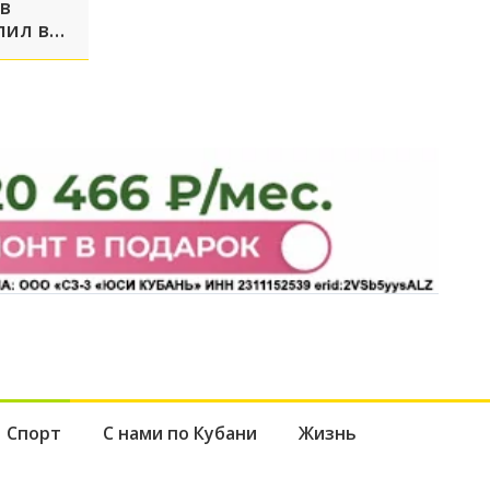
 в
лил в
Спорт
С нами по Кубани
Жизнь