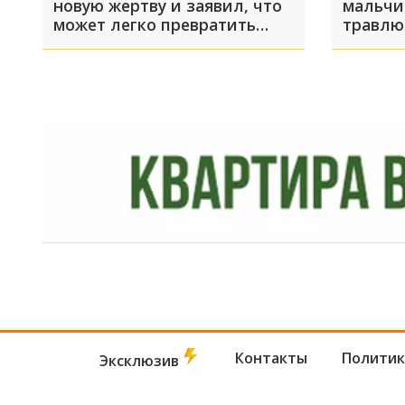
новую жертву и заявил, что
мальчи
может легко превратить
травлю
Швейцарию из
благополучной страны в
проблемную
Контакты
Политик
Эксклюзив