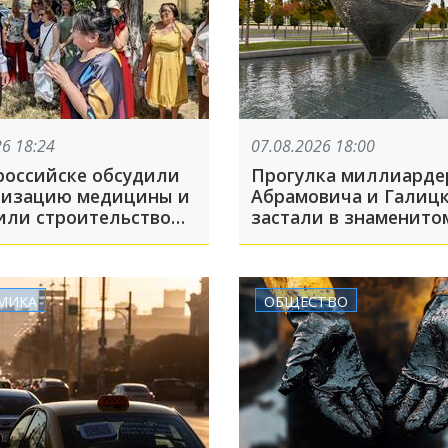
26 18:24
07.08.2026 18:00
российске обсудили
Прогулка миллиарде
изацию медицины и
Абрамовича и Галиц
или строительство
застали в знаменито
 Медиков
Краснодара
МИКА
ОБЩЕСТВО