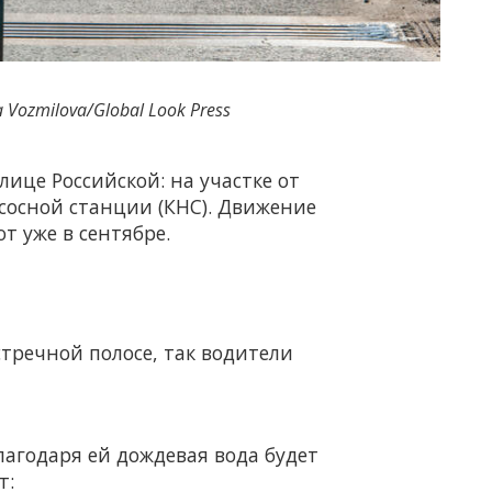
 Vozmilova/Global Look Press
лице Российской: на участке от
сосной станции (КНС). Движение
т уже в сентябре.
стречной полосе, так водители
лагодаря ей дождевая вода будет
т: