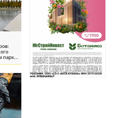
ров:
кого
м парке