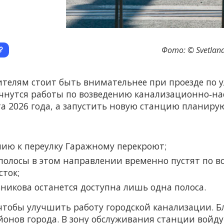
Фото: © Svetlana
ителям стоит быть внимательнее при проезде по у
чнутся работы по возведению канализационно‑на
та 2026 года, а запустить новую станцию планирую
ию к переулку Гаражному перекроют;
 полосы в этом направлении временно пустят по в
сток;
никова останется доступна лишь одна полоса.
чтобы улучшить работу городской канализации. Б
йонов города. В зону обслуживания станции войду