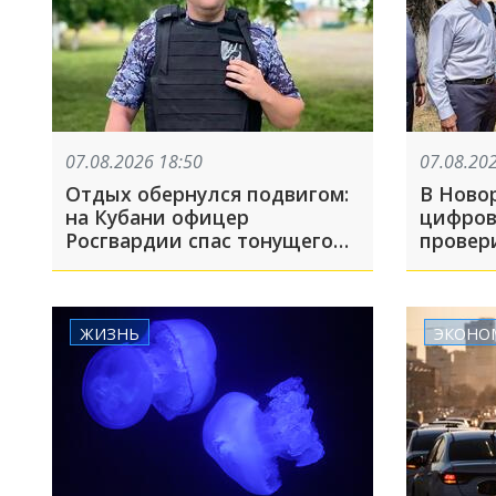
07.08.2026 18:50
07.08.20
Отдых обернулся подвигом:
В Ново
на Кубани офицер
цифров
Росгвардии спас тонущего
провер
мальчика на Должанской
Сквера
косе
ЖИЗНЬ
ЭКОНО