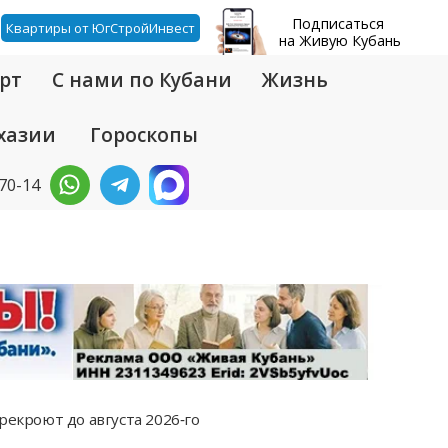
Подписаться
Квартиры от ЮгСтройИнвест
на Живую Кубань
рт
С нами по Кубани
Жизнь
хазии
Гороскопы
-70-14
рекроют до августа 2026‑го