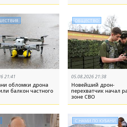
-Осиповке помогут
ть выплаты: ТОП-5 за
та
ШЕСТВИЯ
ОБЩЕСТВО
26 21:41
05.08.2026 21:38
ани обломки дрона
Новейший дрон-
или балкон частного
перехватчик начал ра
зоне СВО
С НАМИ ПО КУБАНИ