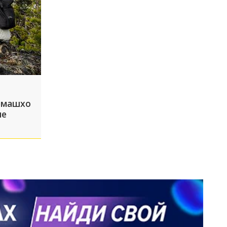
емашхо
не
ы