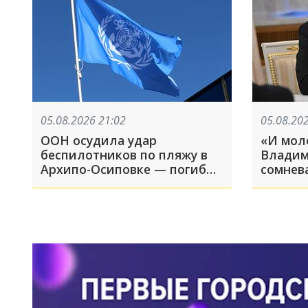
05.08.2026 21:02
05.08.20
ООН осудила удар
«И мол
беспилотников по пляжу в
Владим
Архипо-Осиповке — погибли
сомнев
семеро, включая четверых
России
детей