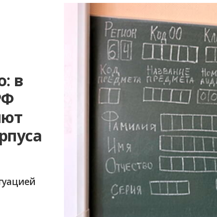
: в
РФ
яют
рпуса
итуацией