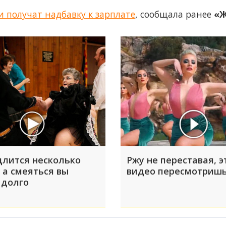
и получат надбавку к зарплате
, сообщала ранее
«Ж
длится несколько
Ржу не переставая, э
 а смеяться вы
видео пересмотришь
 долго