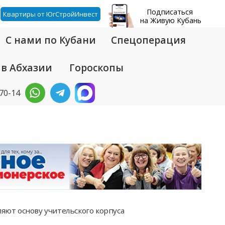
Подписаться
Квартиры от ЮгСтройИнвест
на Живую Кубань
С нами по Кубани
Спецоперация
 в Абхазии
Гороскопы
-70-14
ляют основу учительского корпуса