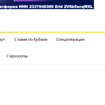
орт
С нами по Кубани
Спецоперация
Гороскопы