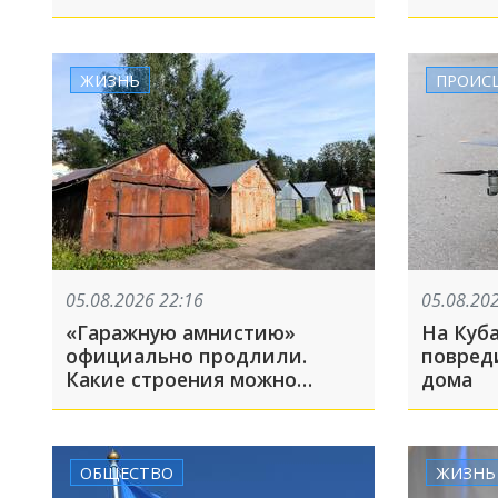
критики в личных
Архипо
отношениях
получи
5 авгус
ЖИЗНЬ
ПРОИС
05.08.2026 22:16
05.08.20
«Гаражную амнистию»
На Куб
официально продлили.
повред
Какие строения можно
дома
зарегистрировать?
ОБЩЕСТВО
ЖИЗНЬ