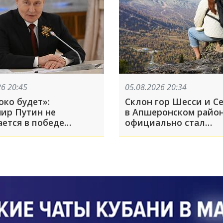
26 20:45
05.08.2026 20:34
око будет»:
Склон гор Шесси и С
ир Путин не
в Апшеронском райо
ается в победе
официально стал
памятником природ