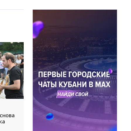
 снова
ка