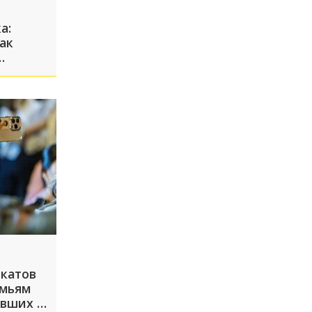
а:
ак
икатов
авших в