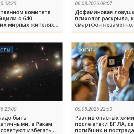
26 08:25
06.08.2026 08:07
ственном комитете
Дофаминовая ловушк
бщили о 640
психолог раскрыла, к
их мирных жителях в
смартфон незаметно
й области после атак
укорачивает жизнь
024 году
КОПЫ
ЖИЗНЬ
26 23:00
05.08.2026 22:50
надо быть
Разлив опасных хим
атичными, а Ракам
после атаки БПЛА, семьям
 советуют избегать
погибших и пострад