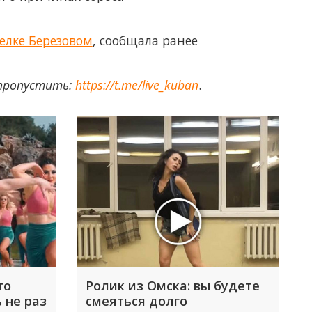
елке Березовом
, сообщала ранее
 пропустить:
https://t.me/live_kuban
.
то
Ролик из Омска: вы будете
 не раз
смеяться долго