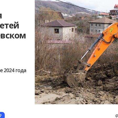
я
сетей
евском
е 2024 года
Ф