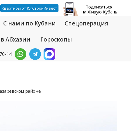
Подписаться
Квартиры от ЮгСтройИнвест
на Живую Кубань
С нами по Кубани
Спецоперация
 в Абхазии
Гороскопы
-70-14
Лазаревском районе