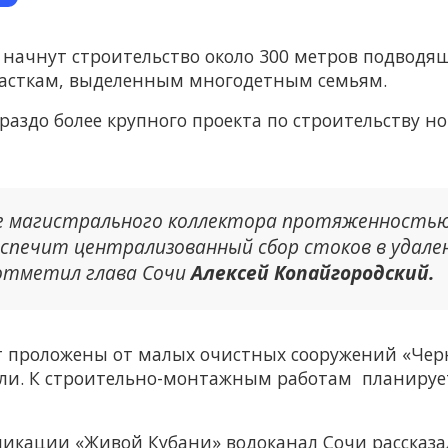
е начнут строительство около 300 метров подвод
часткам, выделенным многодетным семьям.
ораздо более крупного проекта по строительству 
е магистрального коллектора протяженностью
еспечит централизованный сбор стоков в удале
 отметил глава Сочи
Алексей Копайгородский.
т проложены от малых очистных сооружений «Че
и. К строительно-монтажным работам планирует
бликации «Живой Кубани» водоканал Сочи рассказа