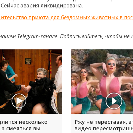
 Сейчас авария ликвидирована.
оительство приюта для бездомных животных в пос
нашем Telegram-канале. Подписывайтесь, чтобы не
длится несколько
Ржу не переставая, э
 а смеяться вы
видео пересмотришь