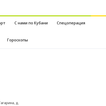
орт
С нами по Кубани
Спецоперация
Гороскопы
агарина, д.