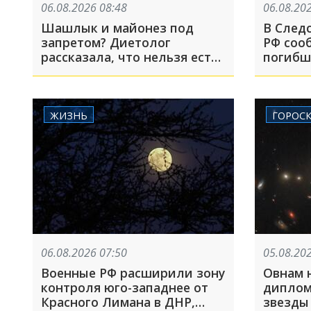
06.08.2026 08:48
06.08.20
Шашлык и майонез под
В След
запретом? Диетолог
РФ соо
рассказала, что нельзя есть
погибш
в жару
Курско
ВСУ в 2
ЖИЗНЬ
ГОРОС
06.08.2026 07:50
05.08.20
Военные РФ расширили зону
Овнам 
контроля юго-западнее от
диплом
Красного Лимана в ДНР,
звезды