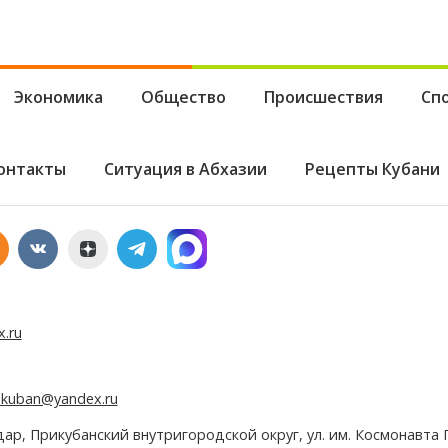
Экономика
Общество
Происшествия
Сп
онтакты
Ситуация в Абхазии
Рецепты Кубани
x.ru
e.kuban@yandex.ru
дар, Прикубанский внутригородской округ, ул. им. Космонавта Г