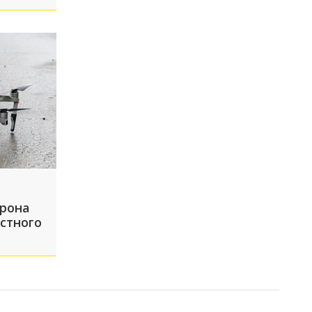
огут
ОП-5 за
дрона
стного