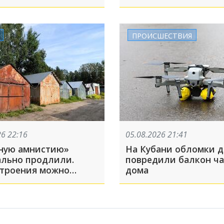
и в личных
Архипо-Осиповке пом
ниях
получить выплаты: Т
5 августа
ПРОИСШЕСТВИЯ
26 22:16
05.08.2026 21:41
ную амнистию»
На Кубани обломки 
льно продлили.
повредили балкон ча
строения можно
дома
стрировать?