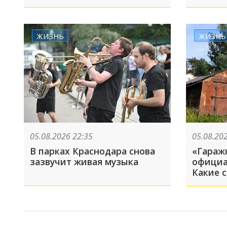
Дональд Трамп заявил, что
критик
нефть Венесуэлы стала
отноше
«трофеем» США: что
произошло, пока вы спали
ЖИЗНЬ
ЖИЗНЬ
05.08.2026 22:35
05.08.20
В парках Краснодара снова
«Гараж
зазвучит живая музыка
официа
Какие 
зареги