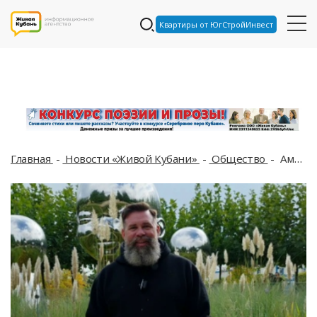
Квартиры от ЮгСтройИнвест
Главная
Новости «Живой Кубани»
Общество
Американского блогера в парке Галицкого в Краснодаре сильно удивила одна инсталляция