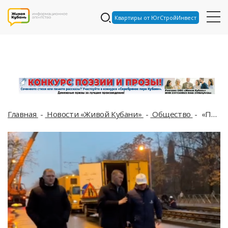
Квартиры от ЮгСтройИнвест
Главная
Новости «Живой Кубани»
Общество
«Пришлось закрыть половину квартала»: мэр прибыл на место провала грунта под трамвайными путями в Краснодаре