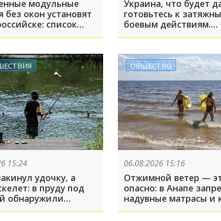
енные модульные
Украина, что будет д
 без окон установят
готовьтесь к затяжн
оссийске: список
боевым действиям.
в
Российский диплома
Мирошник дал прогн
СВО
ШЕСТВИЯ
ОБЩЕСТВО
26 15:24
06.08.2026 15:16
акинул удочку, а
Отжимной ветер — э
келет: в пруду под
опасно: в Анапе запр
й обнаружили
надувные матрасы и к
 с пристегнутыми
море
ами водителя