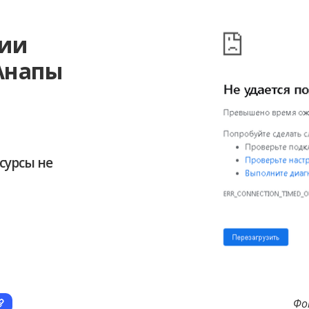
ции
 Анапы
сурсы не
Фо