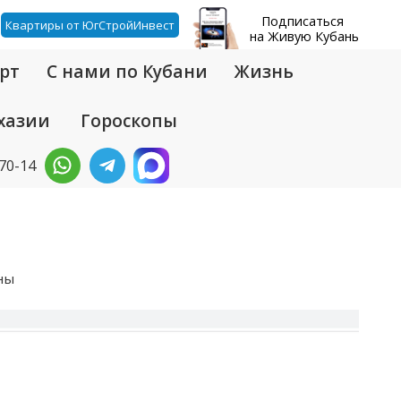
Подписаться
Квартиры от ЮгСтройИнвест
на Живую Кубань
рт
С нами по Кубани
Жизнь
хазии
Гороскопы
-70-14
ны