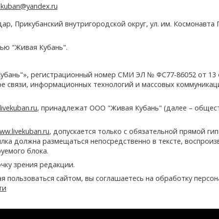
e.kuban@yandex.ru
дар, Прикубанский внутригородской округ, ул. им. Космонавта Г
ью "Живая Кубань".
убань"», регистрационный номер СМИ ЭЛ № ФС77-86052 от 13
ере связи, информационных технологий и массовых коммуникац
ivekuban.ru
, принадлежат ООО "Живая Кубань" (далее – общес
ww.livekuban.ru
, допускается только с обязательной прямой ги
сылка должна размещаться непосредственно в тексте, воспрои
руемого блока.
чку зрения редакции.
ая пользоваться сайтом, вы соглашаетесь на обработку персо
ти