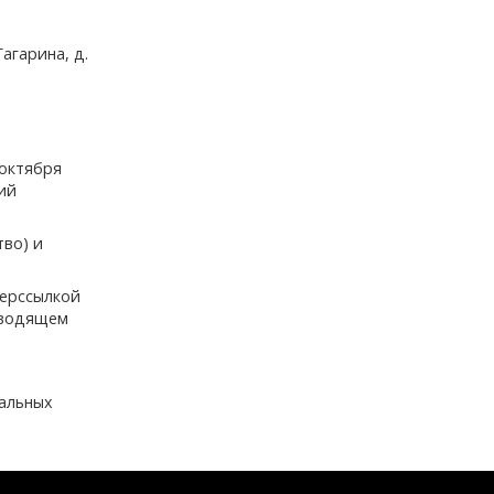
агарина, д.
 октября
ий
тво) и
перссылкой
зводящем
нальных