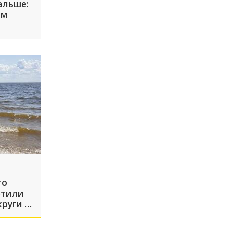
альше:
ым
т
оз по
то
етили
руги в