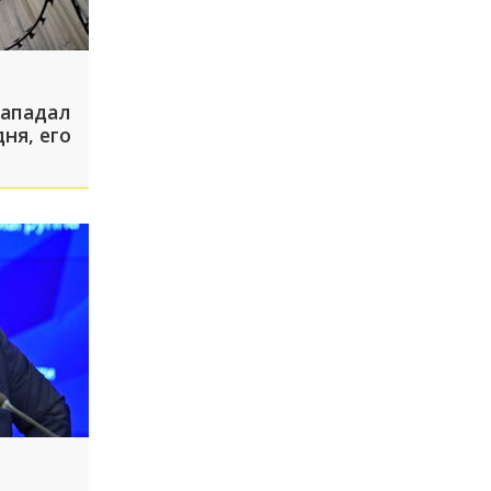
нападал
ня, его