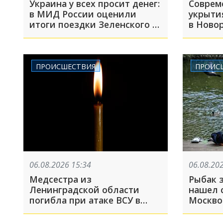
Украина у всех просит денег:
Соврем
в МИД России оценили
укрытия
итоги поездки Зеленского в
в Новор
США
адресо
ПРОИСШЕСТВИЯ
ПРОИС
06.08.2026 15:34
06.08.20
Медсестра из
Рыбак з
Ленинградской области
нашел с
погибла при атаке ВСУ в
Москво
Геленджике
машину
останк