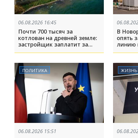
06.08.2026 16:45
06.08.20
Почти 700 тысяч за
В Ново
котлован на древней земле:
опять 
застройщик заплатит за
линию 
ущерб городищу в Тамани
на запр
много 
ПОЛИТИКА
ЖИЗНЬ
06.08.2026 15:51
06.08.20