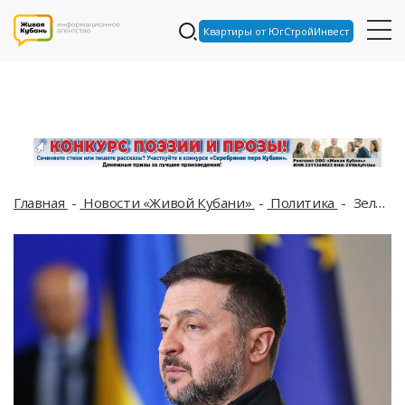
Квартиры от ЮгСтройИнвест
Главная
Новости «Живой Кубани»
Политика
Зеленский требует от Мадьяра вернуть 75 миллионов, которые Орбан изъял у инкассаторов СБУ