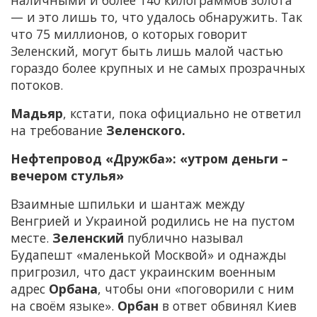
наличными и более 140 килограммов золота
— и это лишь то, что удалось обнаружить. Так
что 75 миллионов, о которых говорит
Зеленский, могут быть лишь малой частью
гораздо более крупных и не самых прозрачных
потоков.
Мадьяр
, кстати, пока официально не ответил
на требование
Зеленского.
Нефтепровод «Дружба»: «утром деньги –
вечером стулья»
Взаимные шпильки и шантаж между
Венгрией и Украиной родились не на пустом
месте.
Зеленский
публично называл
Будапешт «маленькой Москвой» и однажды
пригрозил, что даст украинским военным
адрес
Орбана
, чтобы они «поговорили с ним
на своём языке»
.
Орбан
в ответ обвинял Киев