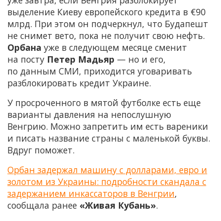
уже завтра, если Венгрия разблокирует
выделение Киеву европейского кредита в €90
млрд. При этом он подчеркнул, что Будапешт
не снимет вето, пока не получит свою нефть.
Орбана
уже в следующем месяце сменит
на посту
Петер Мадьяр
— но и его,
по данным СМИ, приходится уговаривать
разблокировать кредит Украине.
У просроченного в мятой футболке есть еще
варианты давления на непослушную
Венгрию. Можно запретить им есть вареники
и писать название страны с маленькой буквы.
Вдруг поможет.
Орбан задержал машину с долларами, евро и
золотом из Украины: подробности скандала с
задержанием инкассаторов в Венгрии
,
сообщала ранее
«Живая Кубань»
.