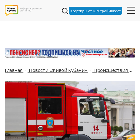
Квартиры от ЮгСтройИнвест
Главная
Новости «Живой Кубани»
Происшествия
Сг