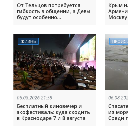
От Тельцов потребуется
Крым на
гибкость в общении, а Девы
Армени
будут особенно
Москву
обаятельными
6 авгус
ЖИЗНЬ
ПРОИС
06.08.2026 21:59
06.08.20
Бесплатный киновечер и
Спасат
экофестиваль: куда сходить
из моря
в Краснодаре 7 и 8 августа
Среди 
целая 