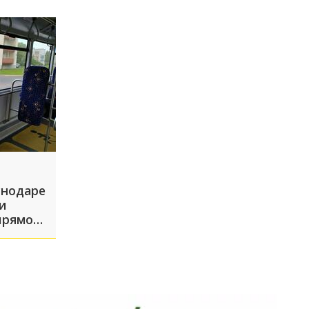
абинске
снодаре
и
прямо