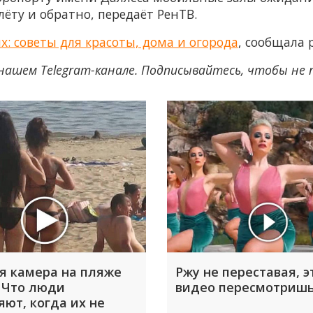
ёту и обратно, передаёт РенТВ.
: советы для красоты, дома и огорода
, сообщала 
нашем Telegram-канале. Подписывайтесь, чтобы не
я камера на пляже
Ржу не переставая, э
 Что люди
видео пересмотришь
яют, когда их не