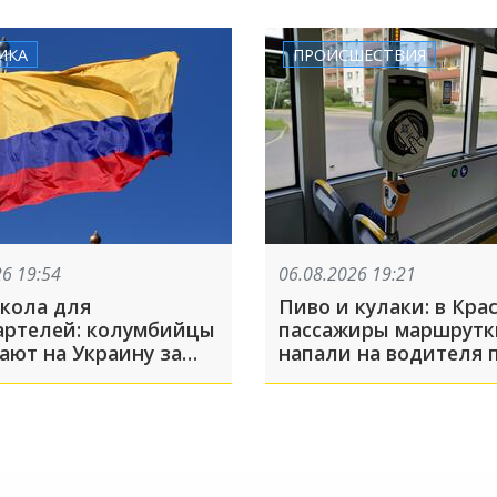
аниматоров в Усть-Л
ИКА
ПРОИСШЕСТВИЯ
26 19:54
06.08.2026 19:21
кола для
Пиво и кулаки: в Кра
артелей: колумбийцы
пассажиры маршрутк
ают на Украину за
напали на водителя 
 управления БПЛА
во время движения