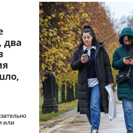
е
 два
в
ия
шло,
язательно
и или