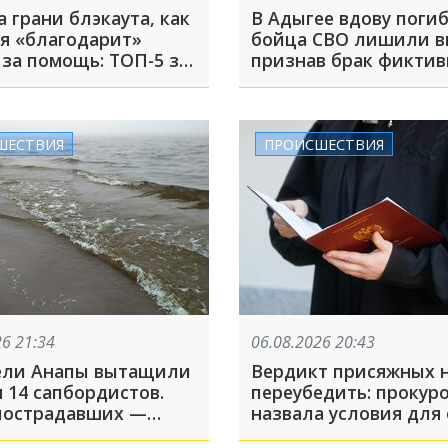
 грани блэкаута, как
В Адыгее вдову поги
я «благодарит»
бойца СВО лишили в
 за помощь: ТОП-5 за
признав брак фикти
та
ШЕСТВИЯ
ПРОИСШЕСТВИЯ
26 21:34
06.08.2026 20:43
ели Анапы вытащили
Вердикт присяжных 
 14 сапбордистов.
переубедить: прокур
пострадавших —
назвала условия для
группа детей
приговора убийцам