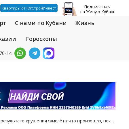
Подписаться
Квартиры от ЮгСтройИнвест
на Живую Кубань
рт
С нами по Кубани
Жизнь
хазии
Гороскопы
-70-14
ьтате крушения самолёта: что произошло, пока вы спали