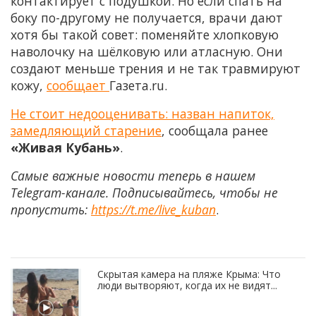
контактирует с подушкой. Но если спать на
боку по-другому не получается, врачи дают
хотя бы такой совет: поменяйте хлопковую
наволочку на шёлковую или атласную. Они
создают меньше трения и не так травмируют
кожу,
сообщает
Газета.ru.
Не стоит недооценивать: назван напиток,
замедляющий старение
, сообщала ранее
«Живая Кубань»
.
Самые важные новости теперь в нашем
Telegram-канале. Подписывайтесь, чтобы не
пропустить:
https://t.me/live_kuban
.
Скрытая камера на пляже Крыма: Что
люди вытворяют, когда их не видят...