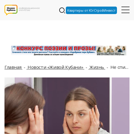
Квартиры от ЮгСтройИнвест
Главная
Новости «Живой Кубани»
Жизнь
Не спите так, если не хотите морщин: врач назвала позу для сна, которая ускоряет старение кожи