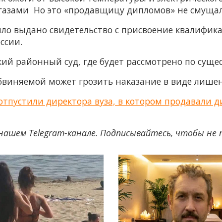
азами Но это «продавщицу дипломов» не смущал
ло выдано свидетельство с присвоение квалифика
ссии.
ий районный суд, где будет рассмотрено по сущес
виняемой может грозить наказание в виде лишени
отпустили директора вуза, в котором продавали 
нашем Telegram-канале. Подписывайтесь, чтобы не