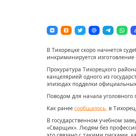
В Тихорецке скоро начнется суд
инкриминируется изготовление
Прокуратура Тихорецкого района
канцелярией одного из государ
эпизодах подделки официальных
Поводом для начала уголовного 
Как ранее
сообщалось,
в Тихорец
В государственном учебном заве
«Сварщик». Людям без професси
это связано с такими рисками, к