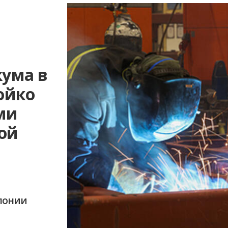
кума в
ойко
ми
ой
олонии