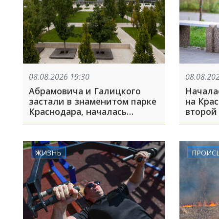
08.08.2026 19:30
08.08.20
Абрамовича и Галицкого
Начала
застали в знаменитом парке
на Крас
Краснодара, началась
второй 
украинская атака на
включи
Краснодар: ТОП-10 за
БПЛА: Т
неделю
ЖИЗНЬ
ПРОИС