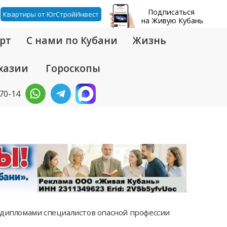
Подписаться
Квартиры от ЮгСтройИнвест
на Живую Кубань
рт
С нами по Кубани
Жизнь
хазии
Гороскопы
-70-14
 дипломами специалистов опасной профессии