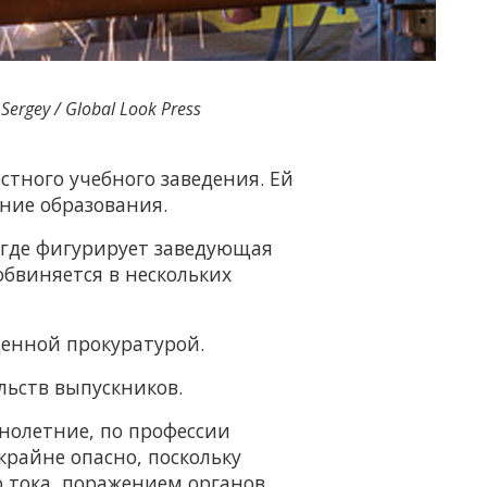
Sergey / Global Look Press
тного учебного заведения. Ей
ние образования.
, где фигурирует заведующая
бвиняется в нескольких
денной прокуратурой.
льств выпускников.
ннолетние, по профессии
райне опасно, поскольку
о тока, поражением органов