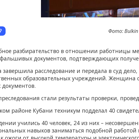
Фото: Bulkin 
ебное разбирательство в отношении работницы мес
 фальшивых документов, подтверждающих получе
 завершила расследование и передала в суд дело
ственных образовательных учреждений. Женщина о
 документов.
преследования стали результаты проверки, прове
ком районе Кубани техникум подделал 40 свидете
дении учились 40 человек, 24 из них – несоверше
ональных навыков заниматься подобной работой к
ак ожоги от высокой температуры и электрическог