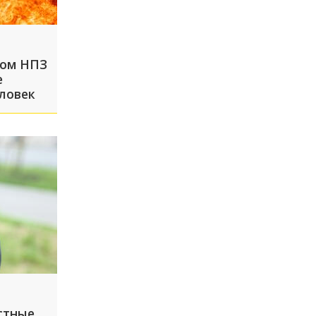
ком НПЗ
е
ловек
стные