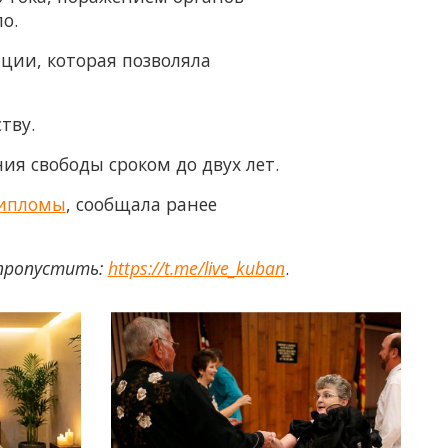
о.
ции, которая позволяла
тву.
я свободы сроком до двух лет.
дипломы
, сообщала ранее
 пропустить:
https://t.me/live_kuban
.