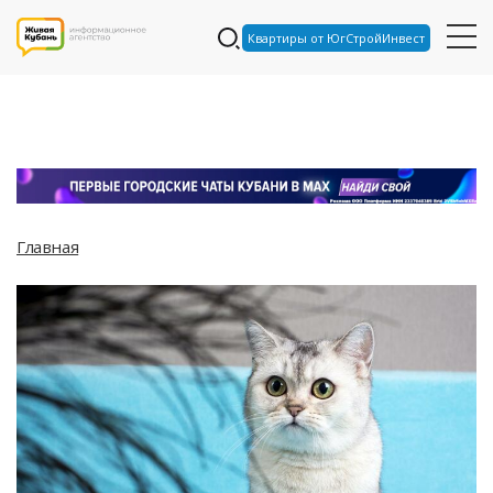
Квартиры от ЮгСтройИнвест
Главная