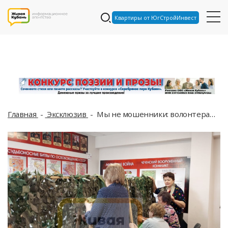
Квартиры от ЮгСтройИнвест
Главная
Эксклюзив
Мы не мошенники: волонтерам с Кубани, которые собирают помощь на СВО, не верят люди