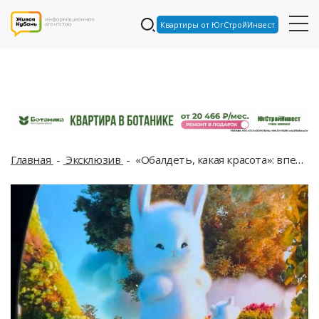
Квартиры от ЮгСтройИнвест
Главная
Эксклюзив
«Обалдеть, какая красота»: впечатления местной жительницы, которая «встала с дивана» и впервые за свою жизнь попала в Парк Галицкого