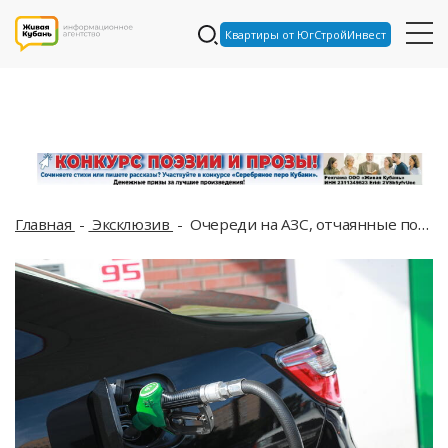
Квартиры от ЮгСтройИнвест
Главная
Эксклюзив
Очереди на АЗС, отчаянные попытки найти хоть одну работающую колонку, но бензина нет: краснодарцы в панике объезжают все заправки