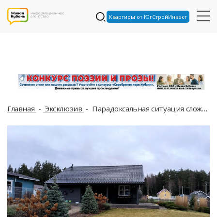
Квартиры от ЮгСтройИнвест
Главная
Эксклюзив
Парадоксальная ситуация сложилась в Краснодарском крае: кто на самом деле должен платить за пресловутые «потери в сети»