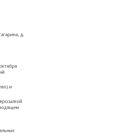
агарина, д.
 октября
ий
тво) и
перссылкой
зводящем
нальных