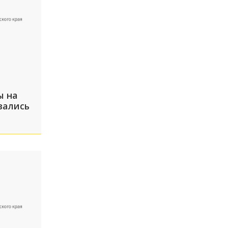
ы на
зались