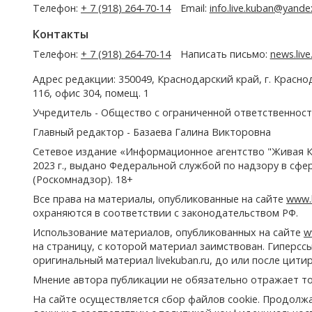
Телефон:
+ 7 (918) 264-70-14
Email:
info.live.kuban@yande
Контакты
Телефон:
+ 7 (918) 264-70-14
Написать письмо:
news.liv
Адрес редакции: 350049, Краснодарский край, г. Красно
116, офис 304, помещ. 1
Учредитель - Общество с ограниченной ответственност
Главный редактор - Базаева Галина Викторовна
Сетевое издание «Информационное агентство "Живая К
2023 г., выдано Федеральной службой по надзору в сф
(Роскомнадзор). 18+
Все права на материалы, опубликованные на сайте
www.l
охраняются в соответствии с законодательством РФ.
Использование материалов, опубликованных на сайте
w
на страницу, с которой материал заимствован. Гиперс
оригинальный материал livekuban.ru, до или после цити
Мнение автора публикации не обязательно отражает то
На сайте осуществляется сбор файлов cookie. Продолж