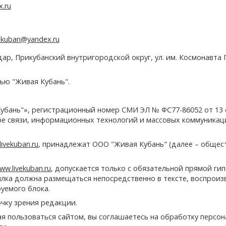
x.ru
e.kuban@yandex.ru
дар, Прикубанский внутригородской округ, ул. им. Космонавта Г
ью "Живая Кубань".
убань"», регистрационный номер СМИ ЭЛ № ФС77-86052 от 13
ере связи, информационных технологий и массовых коммуникац
ivekuban.ru
, принадлежат ООО "Живая Кубань" (далее – общес
ww.livekuban.ru
, допускается только с обязательной прямой ги
сылка должна размещаться непосредственно в тексте, воспрои
руемого блока.
чку зрения редакции.
ая пользоваться сайтом, вы соглашаетесь на обработку персо