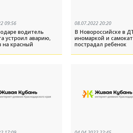
22 09:56
08.07.2022 20:20
нодаре водитель
В Новороссийске в Д
та устроил аварию,
иномаркой и самока
в на красный
пострадал ребенок
22 17:09
04.04.2022 22:45