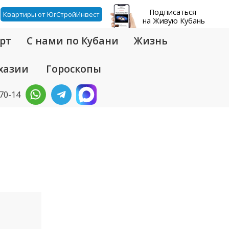
Подписаться
Квартиры от ЮгСтройИнвест
на Живую Кубань
рт
С нами по Кубани
Жизнь
хазии
Гороскопы
-70-14