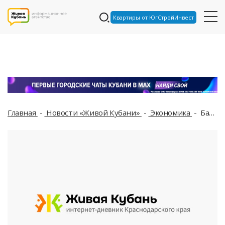
Квартиры от ЮгСтройИнвест
Главная
Новости «Живой Кубани»
Экономика
Банк Сосьете Женераль Восток открыл филиал в Краснодаре