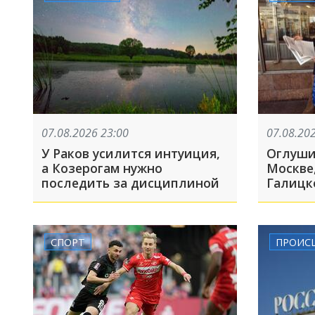
07.08.2026 23:00
07.08.20
У Раков усилится интуиция,
Оглуши
а Козерогам нужно
Москве
последить за дисциплиной
Галицк
знамен
Краснод
августа
СПОРТ
ПРОИС