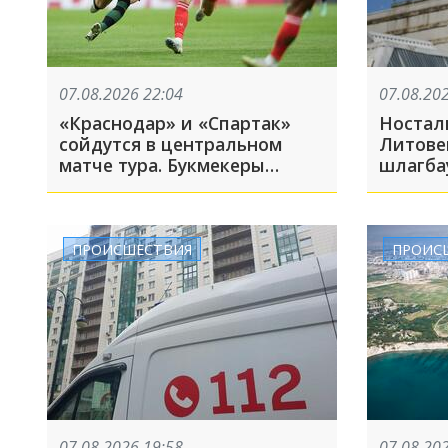
07.08.2026 22:04
07.08.20
«Краснодар» и «Спартак»
Ностал
сойдутся в центральном
Литове
матче тура. Букмекеры
шлагба
назвали фаворита
сходил
обратн
недолг
ПРОИСШЕСТВИЯ
ПРОИС
07.08.2026 19:58
07.08.20