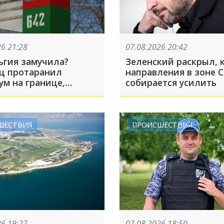
26 21:28
07.08.2026 20:42
ьгия замучила?
Зеленский раскрыл, 
ц протаранил
направления в зоне 
ум на границе,
собирается усилить
 в Россию и вернулся
о — экскурсия вышла
ой
ШЕСТВИЯ
ПРОИСШЕСТВИЯ
26 19:27
07.08.2026 18:50