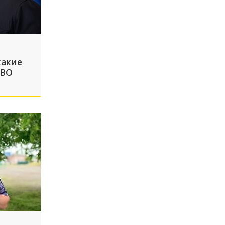
какие
СВО