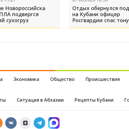
не Новороссийска
Отдых обернулся под
БПЛА подвергся
на Кубани офицер
ий сухогруз
Росгвардии спас тон
мальчика на Должан
косе
а
Экономика
Общество
Происшествия
ты
Ситуация в Абхазии
Рецепты Кубани
Г