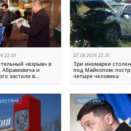
26 22:50
07.08.2026 22:35
тельный «взрыв» в
Три иномарки столк
, Абрамовича и
под Майкопом: пост
ого застали в
четыре человека
итом парке
ара: ТОП-5 за 7
ШЕСТВИЯ
ПОЛИТИКА