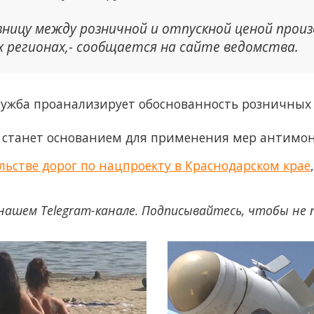
зницу между розничной и отпускной ценой прои
х регионах,- сообщается на сайте ведомства.
ужба проанализирует обоснованность розничных 
станет основанием для применения мер антимон
льстве дорог по нацпроекту в Краснодарском крае
нашем Telegram-канале. Подписывайтесь, чтобы не