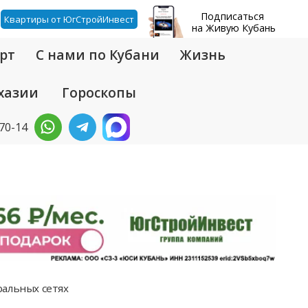
Подписаться
Квартиры от ЮгСтройИнвест
на Живую Кубань
рт
С нами по Кубани
Жизнь
хазии
Гороскопы
-70-14
альных сетях