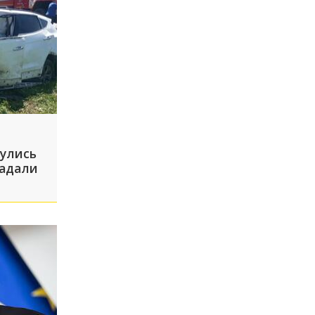
нулись
радали