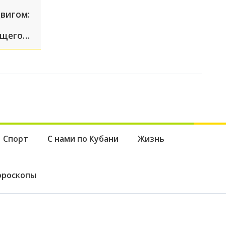
вигом:
ущего
ской
Спорт
С нами по Кубани
Жизнь
ороскопы