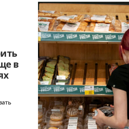
рить
ще в
ях
зать