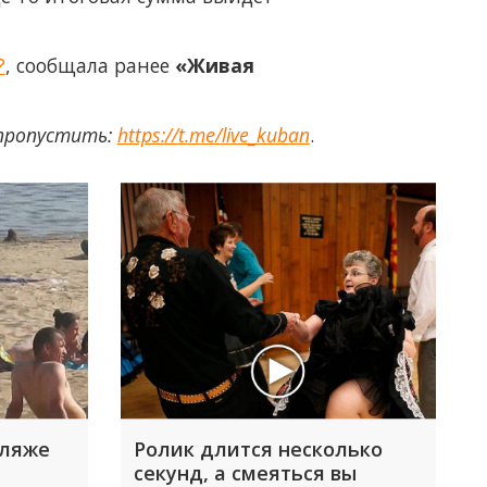
?
, сообщала ранее
«Живая
 пропустить:
https://t.me/live_kuban
.
пляже
Ролик длится несколько
секунд, а смеяться вы