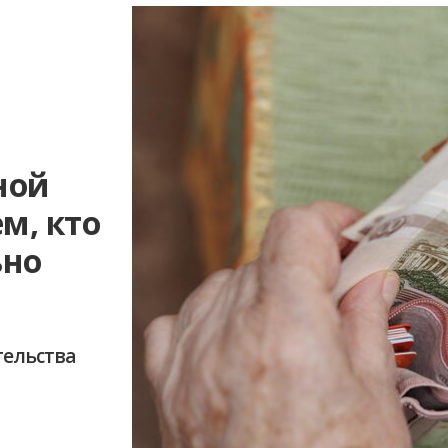
ной
м, кто
ьно
тельства