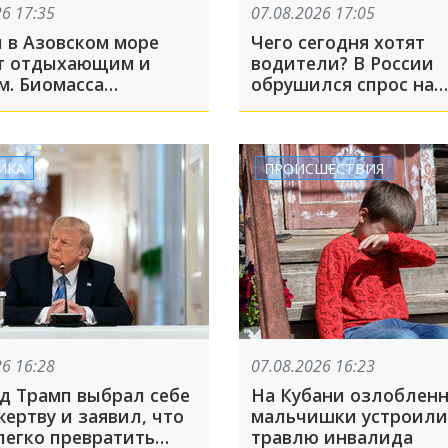
26 17:35
07.08.2026 17:05
 в Азовском море
Чего сегодня хотят
т отдыхающим и
водители? В России
м. Биомасса
обрушился спрос на
ает миллионов тонн
отечественные маши
ИКА
ПРОИСШЕСТВИЯ
26 16:28
07.08.2026 16:23
д Трамп выбрал себе
На Кубани озлоблен
ертву и заявил, что
мальчишки устроили
легко превратить
травлю инвалида