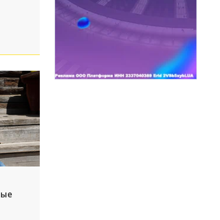
ны
ные