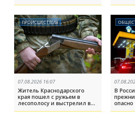
Швейц
благоп
пробле
ПРОИСШЕСТВИЯ
ОБЩЕС
07.08.2026 16:07
07.08.20
Житель Краснодарского
В Росс
края пошел с ружьем в
прежни
лесополосу и выстрелил в
опасно
человека
«антик