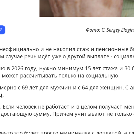
Фото: © Sergey Elagin
 неофициально и не накопил стаж и пенсионные 
ом случае речь идёт уже о другой выплате - социал
 в 2026 году, нужно минимум 15 лет стажа и 30 ба
и может рассчитывать только на социальную.
мерно с 69 лет для мужчин и с 64 для женщин. С а
ц.
а. Если человек не работает и в целом получает 
едостающую сумму. Причём учитывают не только с
где-то это будет просто минималка с доплатой, а 