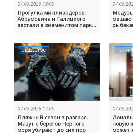
07.08.2026 18:00
07.08.20
Прогулка миллиардеров:
Медузы
Абрамовича и Галицкого
мешаю
застали в знаменитом парке
рыбака
Краснодара
достиг
ОБЩЕСТВО
ПОЛИТ
07.08.2026 17:00
07.08.20
Пляжный сезон в разгаре.
Дональ
Мазут с берегов Черного
новую ж
моря убирают до сих пор
может 