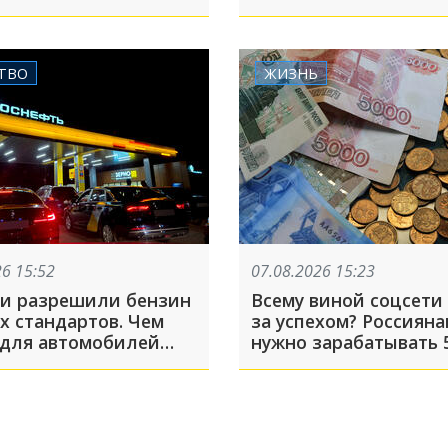
арию из
олучной страны в
мную
ТВО
ЖИЗНЬ
26 15:52
07.08.2026 15:23
ии разрешили бензин
Всему виной соцсети 
х стандартов. Чем
за успехом? Россиян
 для автомобилей
нужно зарабатывать 
ризисное» топливо?
тысяч рублей в месяц
избавиться от чувств
зависти