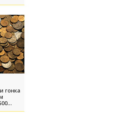
и гонка
ам
500
, чтобы
а