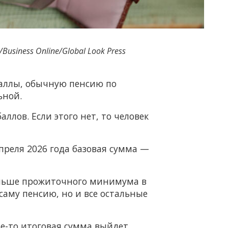
/Business Online/Global Look Press
баллы, обычную пенсию по
ьной.
ллов. Если этого нет, то человек
преля 2026 года базовая сумма —
меньше прожиточного минимума в
аму пенсию, но и все остальные
где-то итоговая сумма выйдет