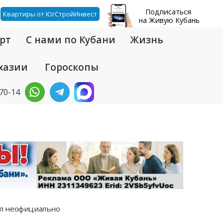
Подписаться
Квартиры от ЮгСтройИнвест
на Живую Кубань
рт
С нами по Кубани
Жизнь
хазии
Гороскопы
-70-14
тал неофициально