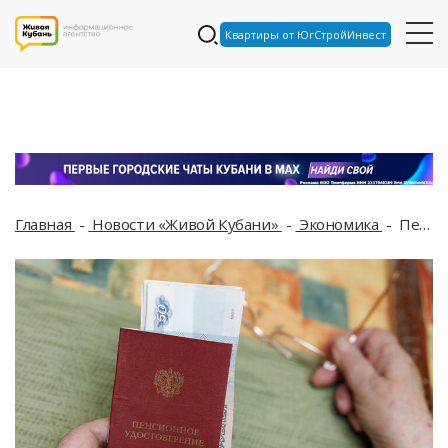
Квартиры от ЮгСтройИнвест
Главная
Новости «Живой Кубани»
Экономика
Пенсия станет больше: кому ждать прибавки в июне?