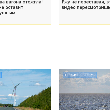
ва вагона отожгла!
Ржу не переставая, э
не оставит
видео пересмотришь
душным
ПРОИСШЕСТВИЯ