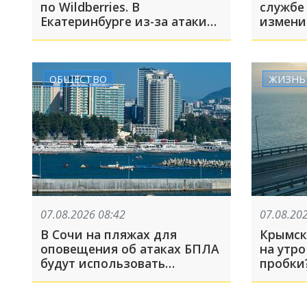
по Wildberries. В
службе 
Екатеринбурге из-за атаки
измени
БПЛА загорелся еще один
склад
ОБЩЕСТВО
ЖИЗНЬ
07.08.2026 08:42
07.08.20
В Сочи на пляжах для
Крымск
оповещения об атаках БПЛА
на утро
будут использовать
пробки
громкоговорители. Речь
идет об участках, где не
слышно сирену