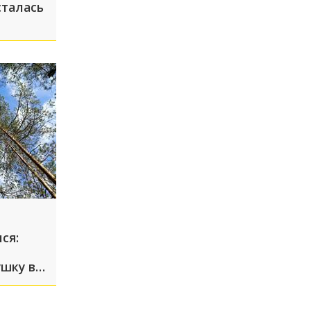
сталась
ся:
шку в