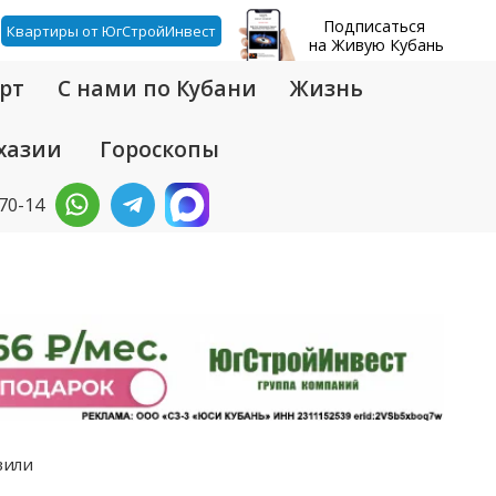
Подписаться
Квартиры от ЮгСтройИнвест
на Живую Кубань
рт
С нами по Кубани
Жизнь
хазии
Гороскопы
-70-14
вили