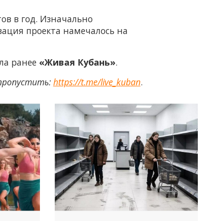
ов в год. Изначально
зация проекта намечалось на
ала ранее
«Живая Кубань»
.
 пропустить:
https://t.me/live_kuban
.