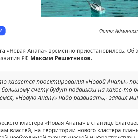
Фото: Админист
та «Новая Анапа» временно приостановилось
.
Об э
азвития РФ
Максим Решетников.
что касается проектирования «Новой Анапы» пр
большому счету будут подвижки на какое-то р
мся, «Новую Анапу» надо развивать,- заявил ми
еского кластера «Новая Анапа» в станице Благов
нам властей, на территории нового кластера плани
сей необходимой туристической инфраструктуры.