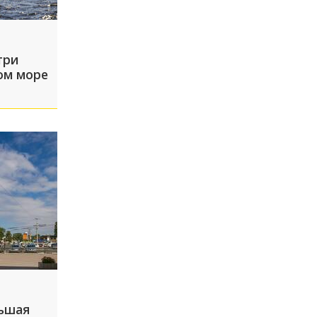
три
ом море
льшая