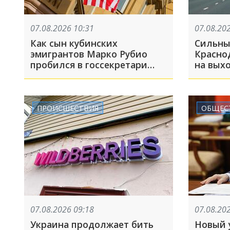
07.08.2026 10:31
07.08.20
Как сын кубинских
Сильны
эмигрантов Марко Рубио
Краснод
пробился в госсекретари
на вых
США. Рассказываем о
Леуса
противоречивой биографии
главного дипломата
Америки
ПРОИСШЕСТВИЯ
ОБЩЕС
07.08.2026 09:18
07.08.20
Украина продолжает бить
Новый 