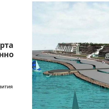
рта
нно
вития