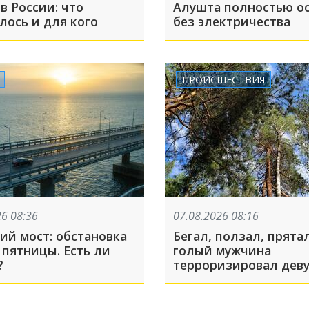
в России: что
Алушта полностью о
лось и для кого
без электричества
ПРОИСШЕСТВИЯ
26 08:36
07.08.2026 08:16
ий мост: обстановка
Бегал, ползал, прятал
 пятницы. Есть ли
голый мужчина
?
терроризировал деву
сквере Краснодара