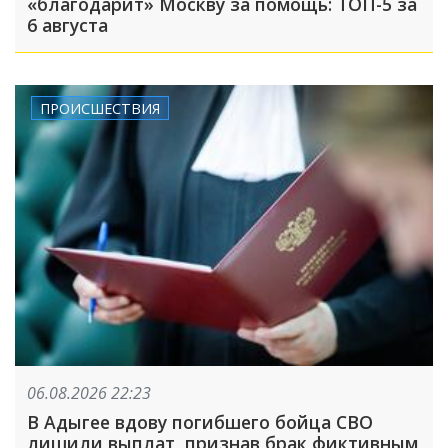
«благодарит» Москву за помощь: ТОП-5 за
6 августа
ПРОИСШЕСТВИЯ
06.08.2026 22:23
В Адыгее вдову погибшего бойца СВО
лишили выплат, признав брак фиктивным