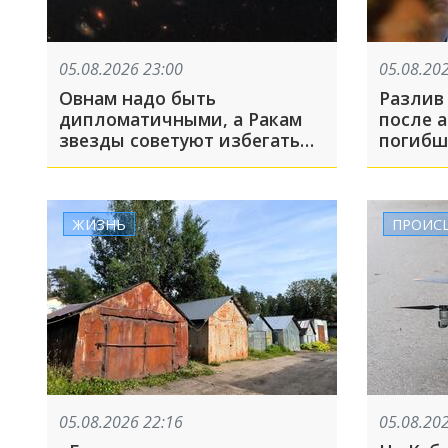
05.08.2026 23:00
05.08.20
Овнам надо быть
Разлив
дипломатичными, а Ракам
после ата
звезды советуют избегать
погибш
критики в личных
Архипо
отношениях
получи
5 авгус
ЖИЗНЬ
ПРОИС
05.08.2026 22:16
05.08.20