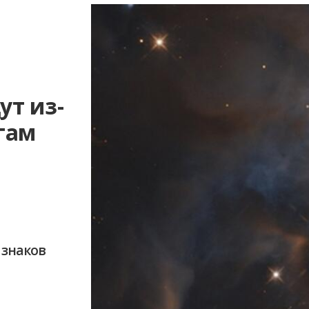
ут из-
огам
я
х знаков