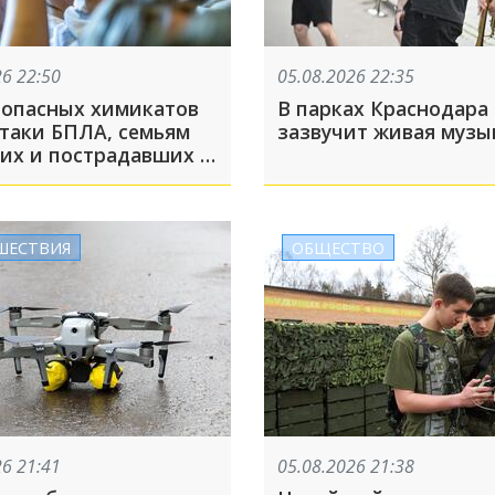
26 22:50
05.08.2026 22:35
 опасных химикатов
В парках Краснодара
ки БПЛА, семьям
зазвучит живая музы
их и пострадавших в
-Осиповке помогут
ть выплаты: ТОП-5 за
та
ШЕСТВИЯ
ОБЩЕСТВО
26 21:41
05.08.2026 21:38