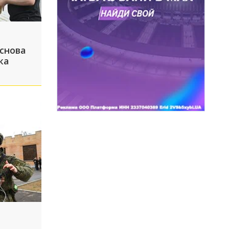
 снова
ка