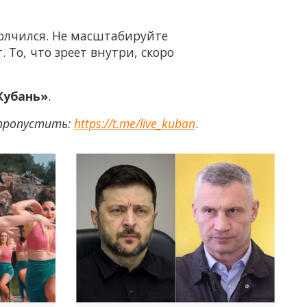
ополчился. Не масштабируйте
То, что зреет внутри, скоро
Кубань»
.
 пропустить:
https://t.me/live_kuban
.