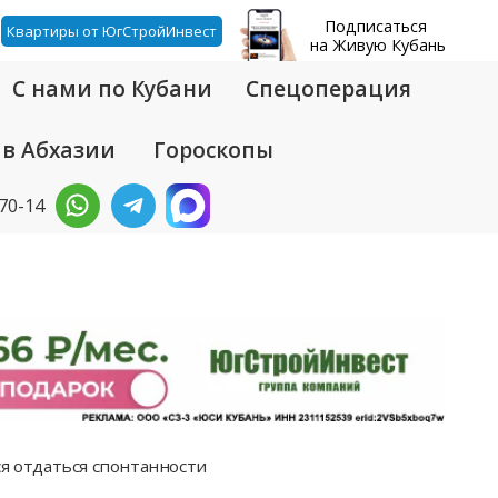
Подписаться
Квартиры от ЮгСтройИнвест
на Живую Кубань
С нами по Кубани
Спецоперация
 в Абхазии
Гороскопы
-70-14
я отдаться спонтанности