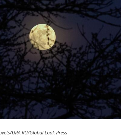
ovets/URA.RU/Global Look Press