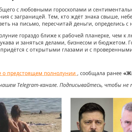
общего с любовными гороскопами и сентиментальн
ния с заграницей. Тем, кто ждёт знака свыше, неб
тветь на письмо, пересчитай деньги, определись с
олуние гораздо ближе к рабочей планерке, чем к 
рукава и заняться делами, бизнесом и бюджетом. Г
у придётся с открытыми глазами и с проверенными
все о предстоящем полнолунии
, сообщала ранее
«Ж
нашем Telegram-канале. Подписывайтесь, чтобы не