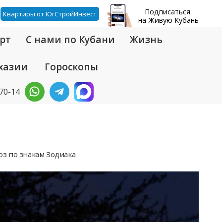
Подписаться
Квартиры от ЮгСтройИнвест
на Живую Кубань
рт
С нами по Кубани
Жизнь
хазии
Гороскопы
-70-14
оз по знакам Зодиака