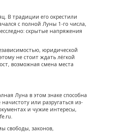
ц. В традиции его окрестили
чался с полной Луны 1-го числа,
 бесследно: скрытые напряжения
 независимостью, юридической
тому не стоит ждать лёгкой
ст, возможная смена места
лная Луна в этом знаке способна
ё начистоту или разругаться из-
документах и чужие интересы,
e.ru.
ы свободы, законов,