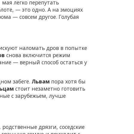
 мая легко перепутать
оте, — это одно. А на эмоциях
рома — совсем другое. Голубая
скуют наломать дров в попытке
ов
снова включится режим
ание — верный способ остаться у
ном забеге.
Львам
пора хотя бы
ьцам
стоит незаметно готовить
нные с зарубежьем, лучше
 родственные дрязги, соседские
на грешную землю и приходит с