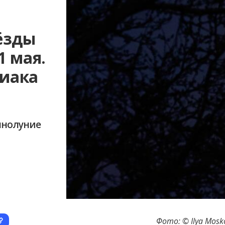
вёзды
1 мая.
диака
олнолуние
Фото: © Ilya Mosk