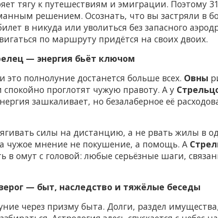
яет тягу к путешествиям и эмиграции. Поэтому 31
анным решением. Осознать, что вы застряли в бол
билет в никуда или уволиться без запасного аэрод
вигаться по маршруту придётся на своих двоих.
трелец — энергия бьёт ключом
 это полнолуние достанется больше всех.
Овны
ри
 спокойно проглотят чужую правоту. А у
Стрельц
нергия зашкаливает, но безалаберное её расходов
гивать силы на дистанцию, а не рвать жилы в од
да чужое мнение не покушение, а помощь. А
Стрел
ть в омут с головой: любые серьёзные шаги, связа
озерог — быт, наследство и тяжёлые беседы
ние через призму быта. Долги, раздел имущества,
азбираться. Астрология здесь спускается с небес 