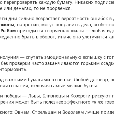
 перепроверять каждую бумагу. Никаких подписей
е или деньгах, то не прорвёмся.
эти дни сильно возрастает вероятность ошибок в 
пионы
, напротив, могут поправить дела, особенно
.
Рыбам
пригодится творческая жилка — любая иде
медленно брать в оборот, иначе оно улетучится ка
лнолуния — спутать эмоциональную вспышку с го
я без проверки часто заканчиваются горьким осадк
итормозить.
под важными бумагами в спешке. Любой договор, в
 вчитывания, включая самые мелкие буквы.
ади победы — Львы, Близнецы и Козероги рискуют 
 зрения может быть полезнее эффектного «я же гов
ожного: Овнам, Стрельцам и Водолеям лучше прид