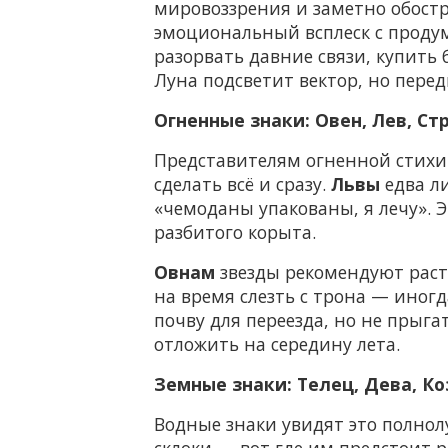
мировоззрения и заметно обостр
эмоциональный всплеск с продум
разорвать давние связи, купить 
Луна подсветит вектор, но перед
Огненные знаки: Овен, Лев, С
Представителям огненной стихии
сделать всё и сразу.
Львы
едва ли
«чемоданы упакованы, я лечу». Э
разбитого корыта.
Овнам
звезды рекомендуют растя
на время слезть с трона — иног
почву для переезда, но не прыга
отложить на середину лета.
Земные знаки: Телец, Дева, К
Водные знаки увидят это полнолу
склоки — вот где им предстоит р