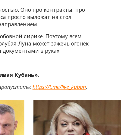
остью. Оно про контракты, про
еса просто выложат на стол
 направлением.
любовной лирике. Поэтому всем
олубая Луна может зажечь огонёк
 документами в руках.
ивая Кубань»
.
 пропустить:
https://t.me/live_kuban
.