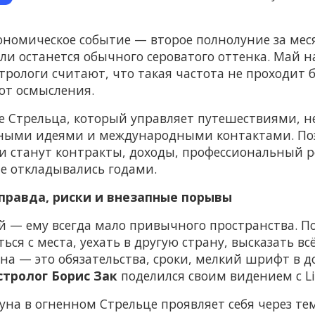
ономическое событие — второе полнолуние за меся
ли останется обычного сероватого оттенка. Май на
стрологи считают, что такая частота не проходит
ют осмысления.
аке Стрельца, который управляет путешествиями,
ными идеями и международными контактами. Поэ
станут контракты, доходы, профессиональный ро
ые откладывались годами.
 правда, риски и внезапные порывы
 — ему всегда мало привычного пространства. По
ься с места, уехать в другую страну, высказать вс
она — это обязательства, сроки, мелкий шрифт в 
стролог Борис Зак
поделился своим видением с Lif
на в огненном Стрельце проявляет себя через тем