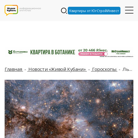
Квартиры от ЮгСтройИнвест
Главная
Новости «Живой Кубани»
Гороскопы
Львам пора стать смелее, а Стрельцы станут ближе к успеху