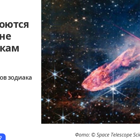
оются
 не
якам
ков зодиака
Фото: © Space Telescope Scie