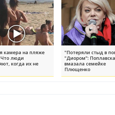
я камера на пляже
"Потеряли стыд в по
 Что люди
"Диором": Поплавск
яют, когда их не
вмазала семейке
Плющенко