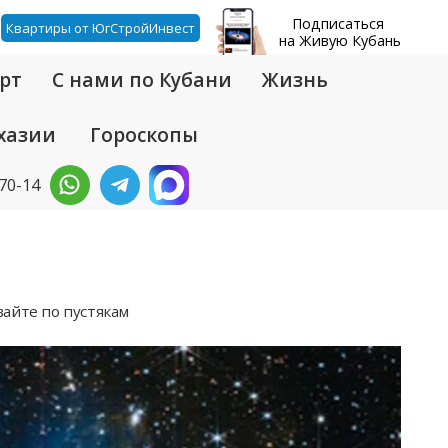
Подписаться
Квартиры от ЮгСтройИнвест
на Живую Кубань
рт
С нами по Кубани
Жизнь
хазии
Гороскопы
-70-14
айте по пустякам