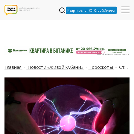
Квартиры от ЮгСтройИнвест
Главная
Новости «Живой Кубани»
Гороскопы
Стрельцам звезды советуют меньше работать, а Рыбы могут просто наслаждаться жизнью