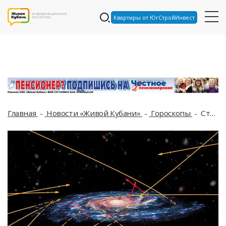
Квартиры от ЮгСтройИнвест
Главная
Новости «Живой Кубани»
Гороскопы
Стрельцы, ждите денег; приятное общение с перспективой обрадует Близнецов