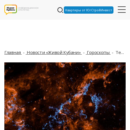
Квартиры от ЮгСтройИнвест
Главная
Новости «Живой Кубани»
Гороскопы
Тельцов возьмет в плен любовь, а Девы смогут всех построить