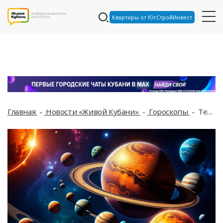
Квартиры от ЮгСтройИнвест
Главная
Новости «Живой Кубани»
Гороскопы
Тельцы прекрасно проведут время на природе, а Весам следует набраться терпения