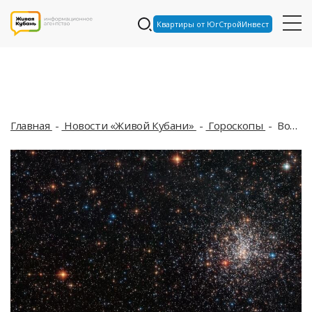
Квартиры от ЮгСтройИнвест
Главная
Новости «Живой Кубани»
Гороскопы
Водолеям день принесет нестандартные решения, а Близнецов ожидают приятные сюрпризы