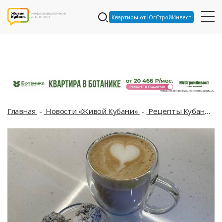
Квартиры от ЮгСтройИнвест
Главная
Новости «Живой Кубани»
Рецепты Кубани
П