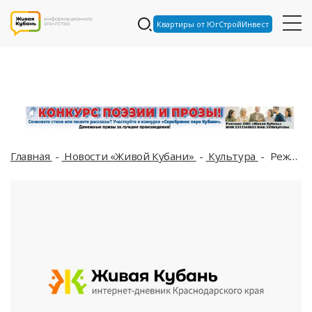
Квартиры от ЮгСтройИнвест
Главная
Новости «Живой Кубани»
Культура
Режиссеры московского Театра наций поделятся опытом с туапсинской труппой