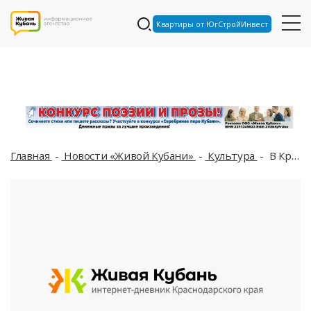
Квартиры от ЮгСтройИнвест
Главная
Новости «Живой Кубани»
Культура
В Краснодаре молодежный конкурс агитматериалов посвятили выборам в Госдуму