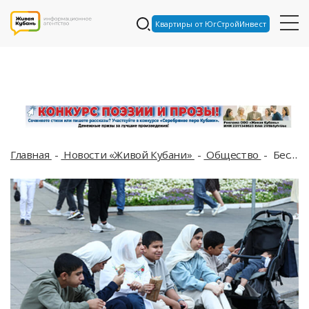
Квартиры от ЮгСтройИнвест
Главная
Новости «Живой Кубани»
Общество
Бесплатное образование в российских школах для мигрантов скоро закончится