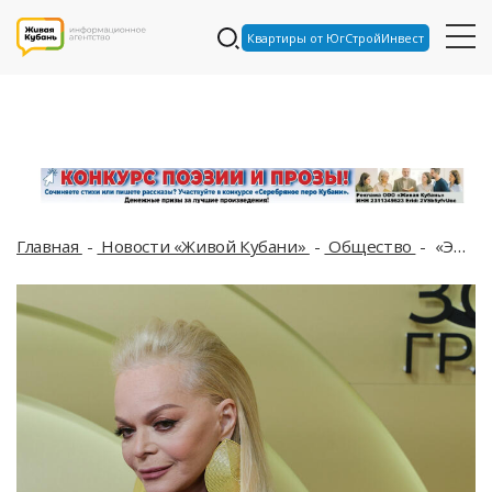
Квартиры от ЮгСтройИнвест
Главная
Новости «Живой Кубани»
Общество
«Эффект Долиной»: в сети появились фотографии нашумевшей квартиры за 112 млн рублей