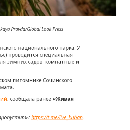
aya Pravda/Global Look Press
нского национального парка. У
нье) проводится специальная
для зимних садов, комнатные и
рском питомнике Сочинского
имата.
ний
, сообщала ранее
«Живая
 пропустить:
https://t.me/live_kuban
.