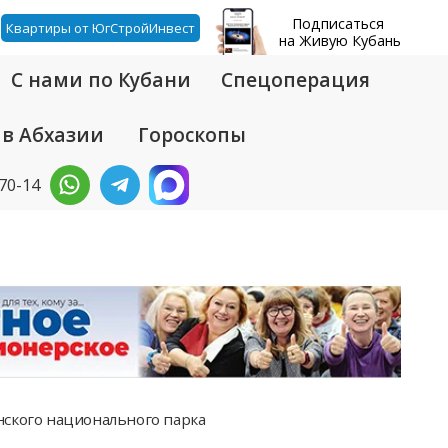
Подписаться
Квартиры от ЮгСтройИнвест
на Живую Кубань
С нами по Кубани
Спецоперация
 в Абхазии
Гороскопы
-70-14
нского национального парка