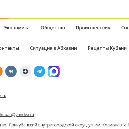
Экономика
Общество
Происшествия
Сп
онтакты
Ситуация в Абхазии
Рецепты Кубани
x.ru
e.kuban@yandex.ru
дар, Прикубанский внутригородской округ, ул. им. Космонавта Г