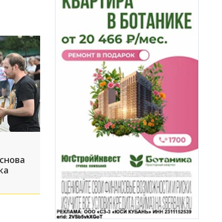
 снова
ка