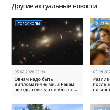
Другие актуальные новости
ГОРОСКОПЫ
ЖИЗНЬ
05.08.2026 23:00
05.08.20
Овнам надо быть
Разлив
дипломатичными, а Ракам
после ата
звезды советуют избегать
погибш
критики в личных
Архипо
отношениях
получи
5 авгус
ЖИЗНЬ
ПРОИС