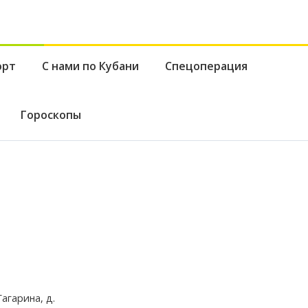
орт
С нами по Кубани
Спецоперация
Гороскопы
агарина, д.