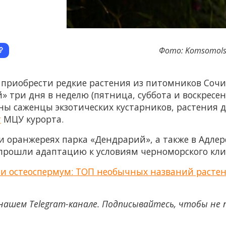
Фото: Komsomolsk
 приобрести редкие растения из питомников Сочи
» три дня в неделю (пятница, суббота и воскресе
ны саженцы экзотических кустарников, растения 
т
МЦУ курорта.
 оранжереях парка «Дендрарий», а также в Адле
 прошли адаптацию к условиям черноморского кл
а и остеоспермум: ТОП необычных названий расте
нашем Telegram-канале. Подписывайтесь, чтобы не