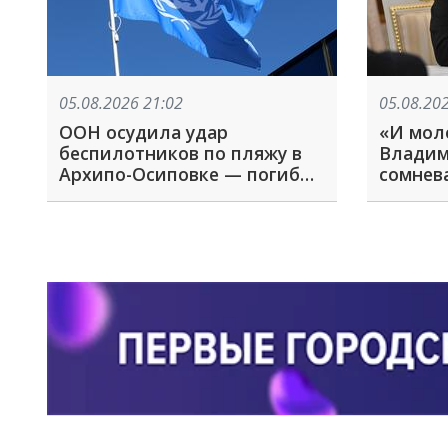
05.08.2026 21:02
05.08.20
ООН осудила удар
«И мол
беспилотников по пляжу в
Владим
Архипо-Осиповке — погибли
сомнев
семеро, включая четверых
России
детей