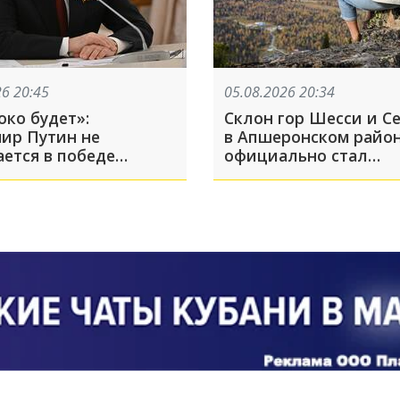
26 20:45
05.08.2026 20:34
око будет»:
Склон гор Шесси и С
ир Путин не
в Апшеронском райо
ается в победе
официально стал
памятником природ