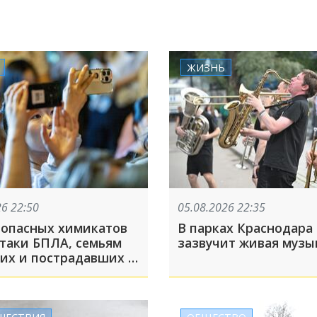
ЖИЗНЬ
26 22:50
05.08.2026 22:35
 опасных химикатов
В парках Краснодара
ки БПЛА, семьям
зазвучит живая музы
их и пострадавших в
-Осиповке помогут
ть выплаты: ТОП-5 за
та
ШЕСТВИЯ
ОБЩЕСТВО