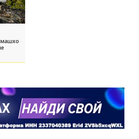
емашхо
не
ы