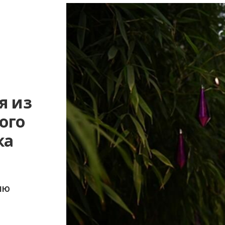
я из
ого
ка
лю