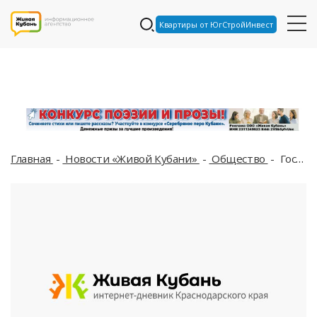
Квартиры от ЮгСтройИнвест
Главная
Новости «Живой Кубани»
Общество
Гостиницам в России присвоят «звезды» по закону