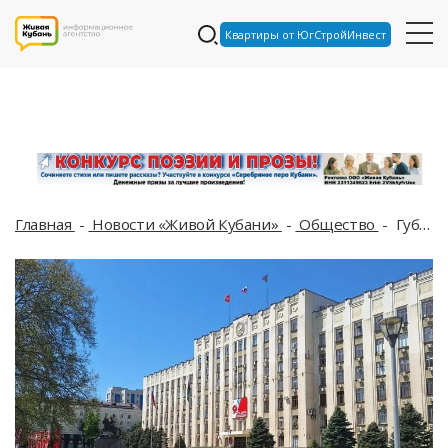
Квартиры от ЮгСтройИнвест
Главная
Новости «Живой Кубани»
Общество
Губернатор Краснодарского края запретил чиновникам выезжать за пределы региона