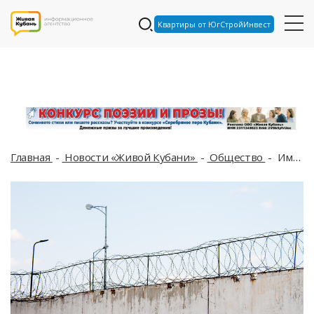
Квартиры от ЮгСтройИнвест
Главная
Новости «Живой Кубани»
Общество
Имущество Вячеслава Цеповяза, известного бандита из Кущёвки, выставят на продажу