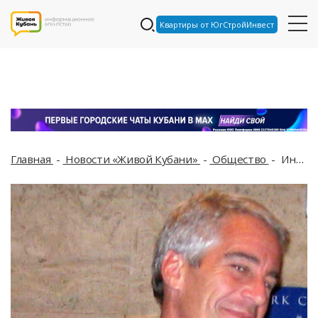
Квартиры от ЮгСтройИнвест
Главная
Новости «Живой Кубани»
Общество
Иноагент Макаревич упоминался в файлах скандального финансиста Эпштейна. Там же фигурирует и Пугачева