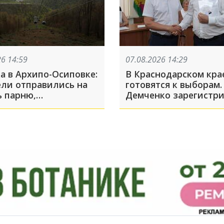
26 14:59
07.08.2026 14:29
а в Архипо-Осиповке:
В Краснодарском кра
ели отправились на
готовятся к выборам.
 парню,
Демченко зарегистр
шемуся в беде
кандидатом в Госдум