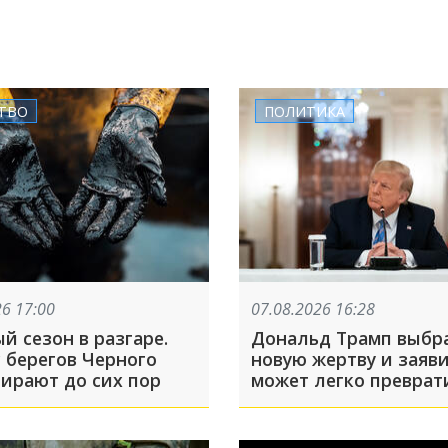
ТВО
ПОЛИТИКА
26 17:00
07.08.2026 16:28
й сезон в разгаре.
Дональд Трамп выбра
 берегов Черного
новую жертву и заяви
бирают до сих пор
может легко преврат
Швейцарию из
благополучной стран
проблемную