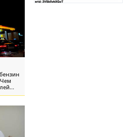
 бензин
 Чем
илей
пливо?