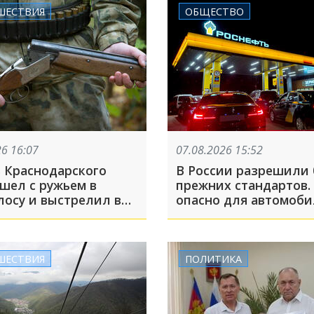
ШЕСТВИЯ
ОБЩЕСТВО
26 16:07
07.08.2026 15:52
 Краснодарского
В России разрешили
шел с ружьем в
прежних стандартов.
лосу и выстрелил в
опасно для автомоб
ка
«антикризисное» то
ШЕСТВИЯ
ПОЛИТИКА