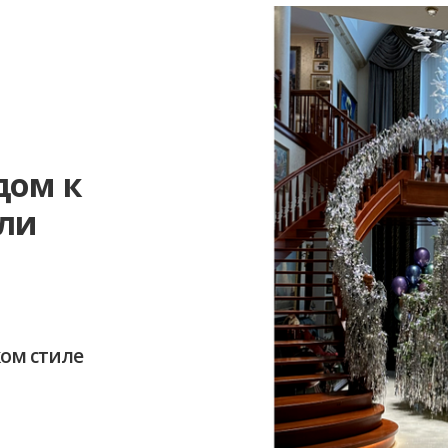
дом к
али
ом стиле