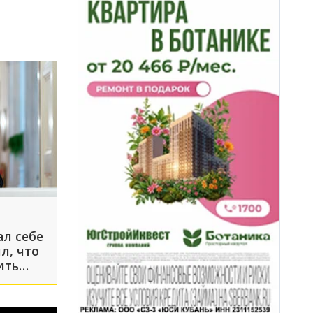
л себе
л, что
ить
ы в