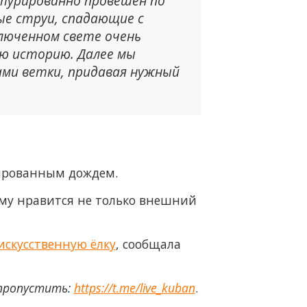
ктурированно провешен по
вые струи, спадающие с
ключенном свете очень
ую историю. Далее мы
сами ветки, придавая нужный
гированным дождем.
 ему нравится не только внешний
искусственную ёлку
, сообщала
 пропустить:
https://t.me/live_kuban
.