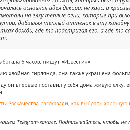
ого фольгированного дождя, который был стру
лючалась основная идея декора: не хаос, а краси
амотали на елку теплые огни, которые при вы
нутри, добавляя теплый оттенок в эту холодн
тках дождь, где-то подстригая его, а где-то 
ст.
ботала 6 часов, пишут «Известия».
ию хвойная гирлянда, она также украшена фоль
оду он впервые поставил у себя дома живую елку,
и.
ты Роскачества рассказали, как выбрать хорошую 
нашем Telegram-канале. Подписывайтесь, чтобы не