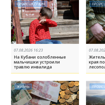
ПРОИСШЕСТВИЯ
ПРОИС
07.08.2026 16:23
07.08.20
На Кубани озлобленные
Житель
мальчишки устроили
края по
травлю инвалида
лесопо
челове
ЖИЗНЬ
ПРОИС