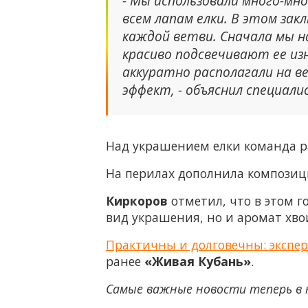
- Мы использовали много-мн
всем лапам елки. В этом зак
каждой ветви. Сначала мы н
красиво подсвечивают ее из
аккуратно располагали на ве
эффект, - объяснил специали
Над украшением елки команда ра
На перилах дополнила композиц
Киркоров
отметил, что в этом г
вид украшения, но и аромат хво
Практичны и долговечны: экспер
ранее
«Живая Кубань»
.
Самые важные новости теперь в 