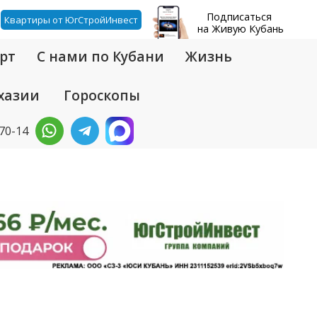
Подписаться
Квартиры от ЮгСтройИнвест
на Живую Кубань
рт
С нами по Кубани
Жизнь
хазии
Гороскопы
-70-14