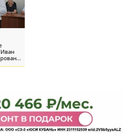
е
 Иван
ирован
у